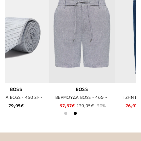
S
BOSS
BOSS
ΒΕΡΜΟΥΔΑ BOSS - 466 ΣΙΕΛ
TZHN BOSS - 422 DENIM
95€
30%
76,97€
109,95€
30%
69,95€