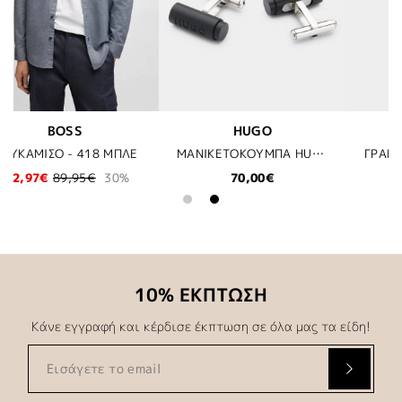
UGO
BOSS
KARL LAGE
ΜΑΝΙΚΕΤΟΚΟΥΜΠΑ HUGO - 001 ΜΑΥΡΟ
ΓΡΑΒΑΤΑ BOSS - 131 ΕΚΡΟΥ
,00€
69,95€
52,50€
75,0
10% ΕΚΠΤΩΣΗ
Κάνε εγγραφή και κέρδισε έκπτωση σε όλα μας τα είδη!