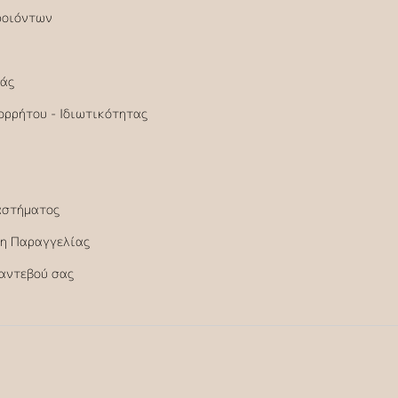
ροιόντων
άς
ορρήτου - Ιδιωτικότητας
αστήματος
η Παραγγελίας
Ραντεβού σας