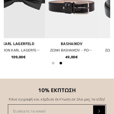
SHAIKOV
LEGEND
JOO
ΖΩΝΗ BASHAIKOV - POL01
ΖΩΝΗ LEGEND - BLACK
49,00€
39,99€
44,98€
89,
10% ΕΚΠΤΩΣΗ
Κάνε εγγραφή και κέρδισε έκπτωση σε όλα μας τα είδη!