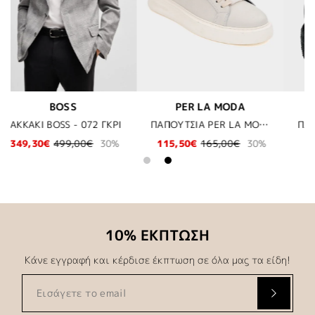
LA MODA
LEGEND
KARL LAGE
ΠΑΠΟΥΤΣΙΑ PER LA MODA - BEIGE
ΠΛΕΚΤΗ ΕΛΑΣΤΙΚΗ ΖΩΝΗ LEGEND (BIG SIZES) - BLACK
65,00€
30%
27,99€
69,30€
99,0
10% ΕΚΠΤΩΣΗ
Κάνε εγγραφή και κέρδισε έκπτωση σε όλα μας τα είδη!