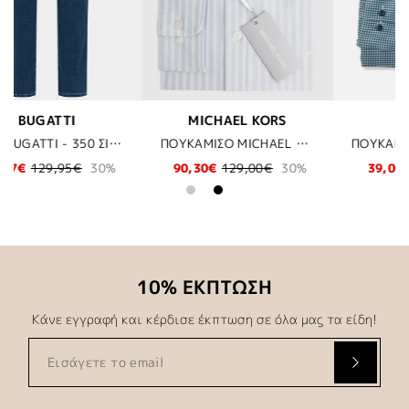
ORS
OLYMP
BOSS
ΠΟΥΚΑΜΙΣΟ MICHAEL KORS - 455 ΣΙΕΛ
ΠΟΥΚΑΜΙΣΟ OLYMP - 45 ΕΜΠΡΙΜΕ
ΣΑΚΑΚΙ BOSS - 404 
0€
30%
39,00€
78,00€
50%
314,30€
449,00€
10% ΕΚΠΤΩΣΗ
Κάνε εγγραφή και κέρδισε έκπτωση σε όλα μας τα είδη!