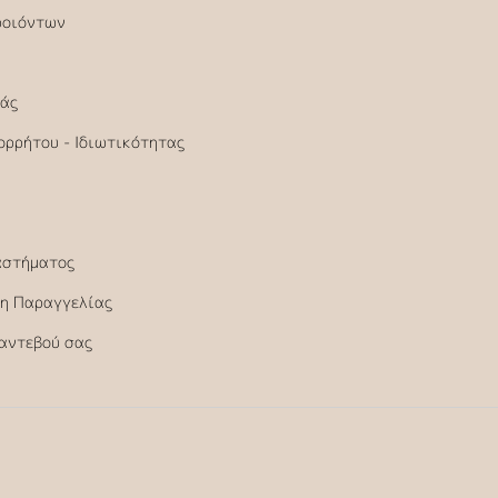
ροιόντων
άς
ορρήτου - Ιδιωτικότητας
αστήματος
η Παραγγελίας
Ραντεβού σας