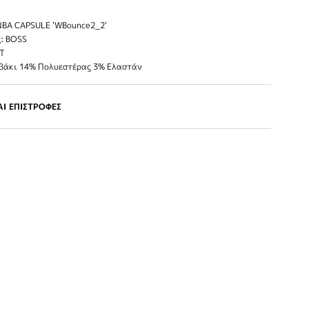
BA CAPSULE 'WBounce2_2'
: BOSS
IT
μβάκι 14% Πολυεστέρας 3% Ελαστάν
Ι ΕΠΙΣΤΡΟΦΕΣ