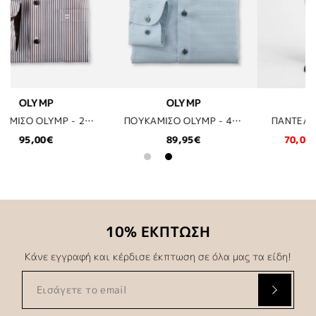
HUGO
BOSS
ΠΟΥΚΑΜΙΣΟ OLYMP - 45 ΕΜΠΡΙΜΕ
ΠΑΝΤΕΛΟΝΙ HUGO - 102 ΛΕΥΚΟ
70,01€
99,95€
30%
77,97€
129,95€
4
10% ΕΚΠΤΩΣΗ
Κάνε εγγραφή και κέρδισε έκπτωση σε όλα μας τα είδη!