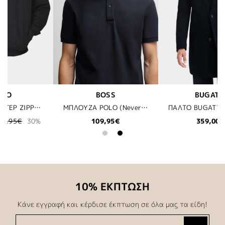
BUGATTI
LES DEUX
ΜΠΛΟΥΖΑ POLO (Never Out of Stock) BOSS - 404 ΜΠΛΕ
ΠΑΛΤΟ BUGATTI - 390 ΜΠΛΕ
ΠΟΥΚΑΜΙΣΟ LES DEUX - 460460 DARK NAVY
359,00€
54,50€
109,00€
50%
10% ΕΚΠΤΩΣΗ
Κάνε εγγραφή και κέρδισε έκπτωση σε όλα μας τα είδη!