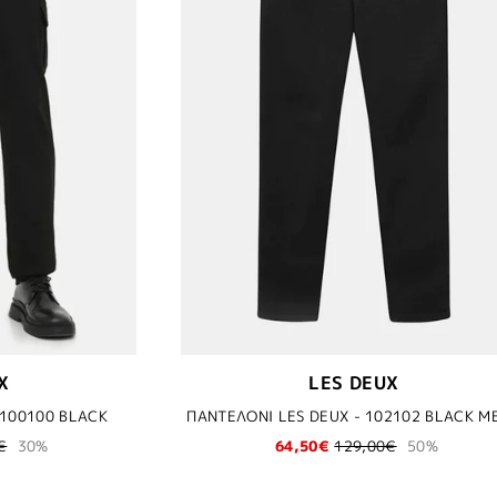
X
LES DEUX
 100100 BLACK
€
30%
64,50€
129,00€
50%