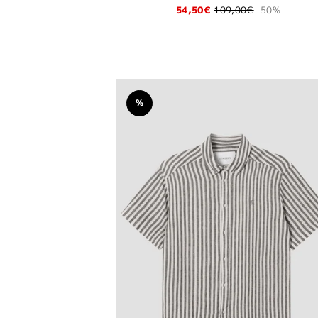
54,50€
109,00€
50%
%