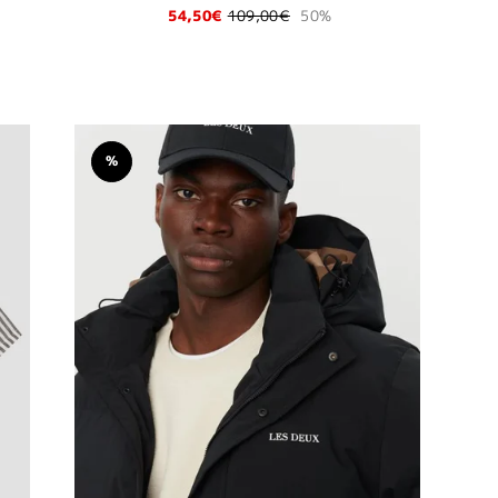
54,50€
109,00€
50%
%