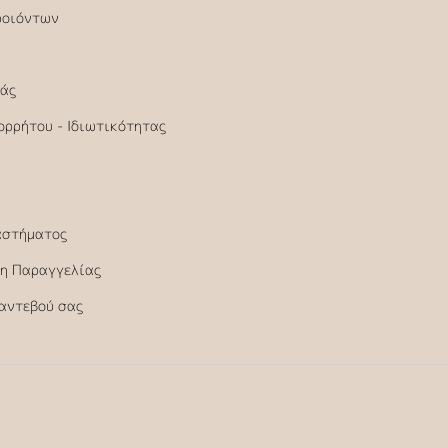
ροιόντων
άς
ορρήτου - Ιδιωτικότητας
αστήματος
η Παραγγελίας
Ραντεβού σας