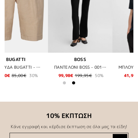
BOSS
BALR
ΠΑΝΤΕΛΟΝΙ BOSS - 001 ΜΑΥΡΟ
ΜΠΛΟΥΖΑ T-SHIRT BOSS - 402 ΜΠΛΕ
ΜΠΛΟΥΖΑ BALR. - 102 JET BLACK
0%
41,97€
59,95€
30%
54,98€
109,95€
50%
10% ΕΚΠΤΩΣΗ
Κάνε εγγραφή και κέρδισε έκπτωση σε όλα μας τα είδη!