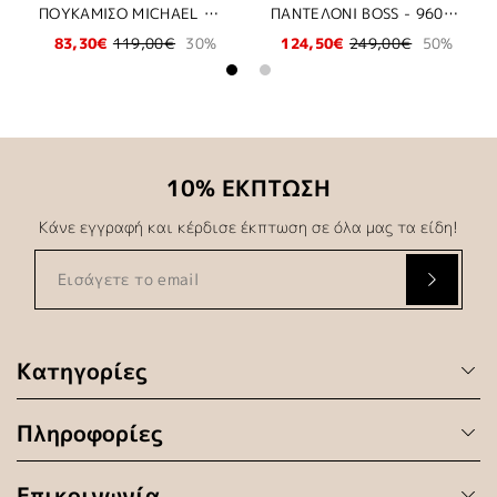
ΠΟΥΚΑΜΙΣΟ MICHAEL KORS - 411 ΜΠΛΕ
ΠΑΝΤΕΛΟΝΙ BOSS - 960 ΛΕΥΚΟ ΜΟΤΙΒΟ
0€
30%
124,50€
249,00€
50%
439,12€
499,00€
10% ΕΚΠΤΩΣΗ
Κάνε εγγραφή και κέρδισε έκπτωση σε όλα μας τα είδη!
Κατηγορίες
Πληροφορίες
Επικοινωνία