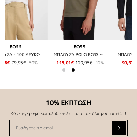
BOSS
MICHAEL KORS
ΜΠΛΟΥΖΑ POLO BOSS - 314 ΛΑΔΙ
ΜΠΛΟΥΖΑ POLO BOSS - 406 ΜΠΛΕ
ΚΟΣΤΟΥΜΙ MICHAEL KORS - 411 ΜΠΛΕ
2%
90,97€
129,95€
30%
465,52€
529,00€
12%
10% ΕΚΠΤΩΣΗ
Κάνε εγγραφή και κέρδισε έκπτωση σε όλα μας τα είδη!