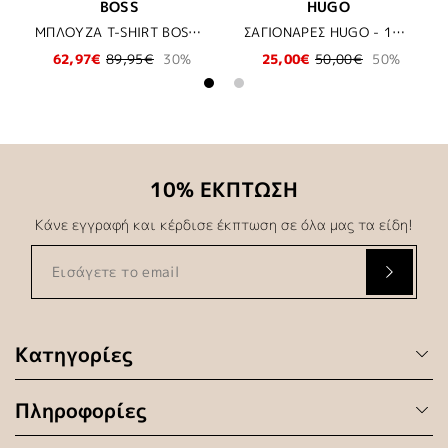
BOSS
HUGO
ΜΠΛΟΥΖΑ T-SHIRT BOSS - 100 ΛΕΥΚΟ
ΣΑΓΙΟΝΑΡΕΣ HUGO - 121 ΕΚΡΟΥ
62,97€
89,95€
30%
25,00€
50,00€
50%
35
10% ΕΚΠΤΩΣΗ
Κάνε εγγραφή και κέρδισε έκπτωση σε όλα μας τα είδη!
Κατηγορίες
Πληροφορίες