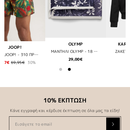
KARL LAGERFELD
BUGATTI
ΜΑΝΤΗΛΙ OLYMP - 18 ΜΠΛΕ
ΖΑΚΕΤΑ - 990 ΜΑΥΡΟ
209,00€
83,30€
119,00€
30
10% ΕΚΠΤΩΣΗ
Κάνε εγγραφή και κέρδισε έκπτωση σε όλα μας τα είδη!