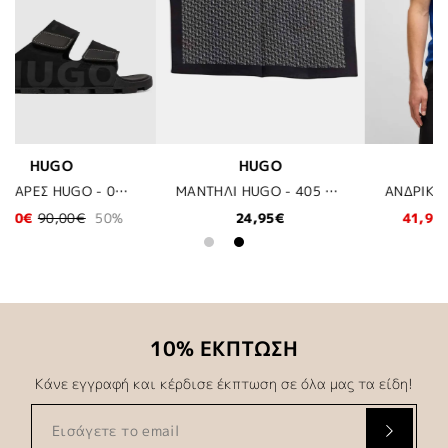
BOSS
KARL LAGERFELD
ΜΑΝΤΗΛΙ HUGO - 405 ΜΠΛΕ
ΑΝΔΡΙΚΗ ΜΠΛΟΥΖΑ - 424 ΜΠΛΕ
ΜΠΛΟΥΖΑ POLO - 690 ΜΠΛΕ
41,97€
59,95€
30%
88,20€
126,00€
30%
10% ΕΚΠΤΩΣΗ
Κάνε εγγραφή και κέρδισε έκπτωση σε όλα μας τα είδη!