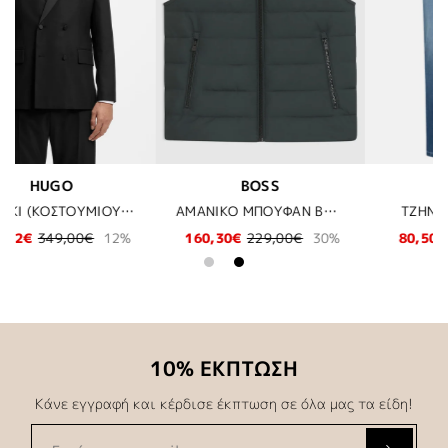
BUGATTI
BOSS
ΑΜΑΝΙΚΟ ΜΠΟΥΦΑΝ BOSS - 348 ΠΡΑΣΙΝΟ
TZHN BUGATTI - 345
ΠΛΕΚΤΗ ΖΑΚΕΤΑ BOSS - 001 ΜΑΥΡΟ
30%
80,50€
115,00€
30%
119,97€
199,95€
40%
10% ΕΚΠΤΩΣΗ
Κάνε εγγραφή και κέρδισε έκπτωση σε όλα μας τα είδη!