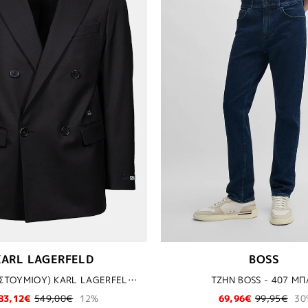
KARL LAGERFELD
BOSS
ΣΑΚΑΚΙ (ΚΟΣΤΟΥΜΙΟΥ) KARL LAGERFELD - 990 ΜΑΥΡΟ
TZHN BOSS - 407 ΜΠ
83,12€
549,00€
12%
69,96€
99,95€
30